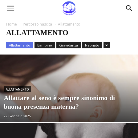
Maternità360
Home
Percorso nascita
Allattamento
ALLATTAMENTO
Allattamento
Bambino
Gravidanza
Neonato
ALLATTAMENTO
Allattare al seno è sempre sinonimo di
buona presenza materna?
22 Gennaio 2025