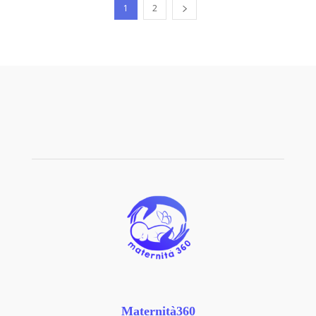
1
2
Maternità360