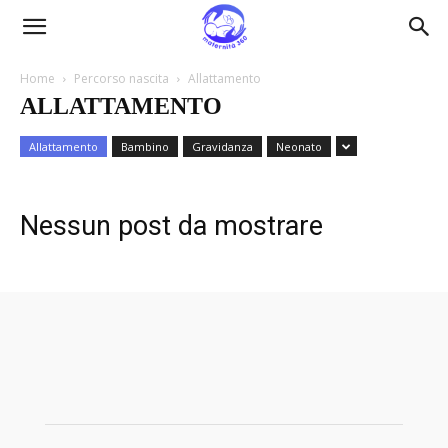
Maternità360
Home
Percorso nascita
Allattamento
ALLATTAMENTO
Allattamento
Bambino
Gravidanza
Neonato
Nessun post da mostrare