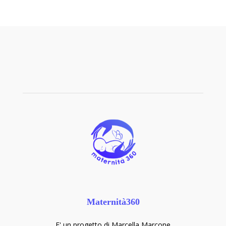
Maternità360
E' un progetto di Marcella Marcone