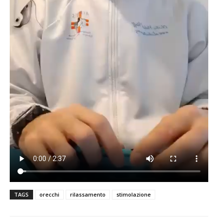
TAGS
orecchi
rilassamento
stimolazione