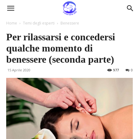
Maternità360
Home
Temi degli esperti
Benessere
Per rilassarsi e concedersi
qualche momento di
benessere (seconda parte)
15 Aprile 2020
977
0