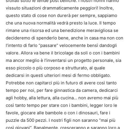
sfollati sotto le tende post belliche. I nostri nonni hanno
vissuto situazioni drammaticamente peggiori! Inoltre,
questo stato di cose non durerà per sempre, sappiamo
che una nuova normalità vedrà presto la luce. Il tempo
rimane una risorsa ed una benedizione meravigliosa se
decideremo di spenderlo bene, anche in casa ma non con
l’intento di farlo “passare” velocemente bensì dandogli
valore. Allora va bene il bricolage da soli o con i bambini
ma ancor meglio è l’inventarsi un progetto personale, sia
esso piccolo o più corposo e strutturato, al quale
dedicarsi in questi ulteriori mesi di fermo obbligato.
Potrebbe non capitarci più in futuro di avere così tanto
tempo per noi, per fare ginnastica da camera, dedicarci
agli hobby, alla lettura, alla cucina… non avremo mai più
così tanto tempo per stare con i bambini, legger loro le
favole, giocare alle bambole o con i dinosauri, fare i
puzzle da 500 pezzi. I nostri figli non saranno “mai più
così giovani”. Banalmente, cresceranno e saranno loro a