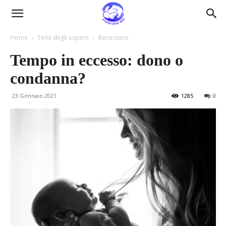
Maternità360
Home
Temi degli esperti
Benessere
Tempo in eccesso: dono o
condanna?
23 Gennaio 2021
1285
0