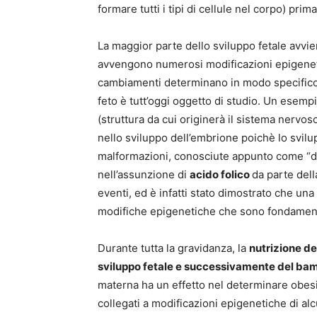
formare tutti i tipi di cellule nel corpo) prim
La maggior parte dello sviluppo fetale avvi
avvengono numerosi modificazioni epigeneti
cambiamenti determinano in modo specifico lo
feto è tutt’oggi oggetto di studio. Un esemp
(struttura da cui originerà il sistema nervos
nello sviluppo dell’embrione poichè lo svil
malformazioni, conosciute appunto come “dif
nell’assunzione di
acido folico
da parte dell
eventi, ed è infatti stato dimostrato che una
modifiche epigenetiche che sono fondamenta
Durante tutta la gravidanza, la
nutrizione d
sviluppo fetale e successivamente del ba
materna ha un effetto nel determinare obesità
collegati a modificazioni epigenetiche di alcu