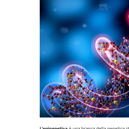
L’epigenetica
è una branca della genetica c