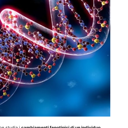
he studia i
cambiamenti fenotipici di un individuo