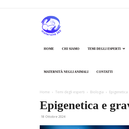
Maternità360
HOME
CHI SIAMO
TEMI DEGLI ESPERTI
MATERNITÀ NEGLI ANIMALI
CONTATTI
Home
Temi degli esperti
Biologia
Epigenetica
Epigenetica e gr
18 Ottobre 2024