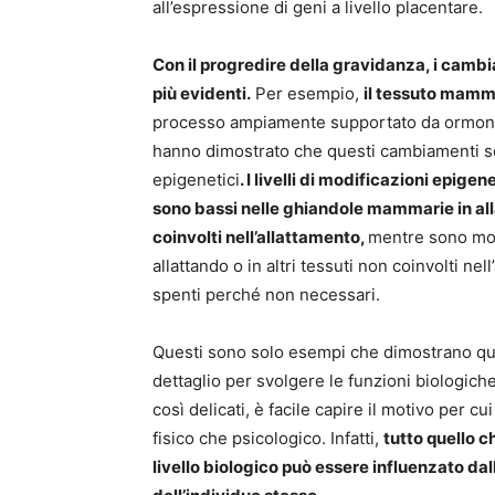
all’espressione di geni a livello placentare.
Con il progredire della gravidanza, i camb
più evidenti.
Per esempio,
il tessuto mamma
processo ampiamente supportato da ormoni la
hanno dimostrato che questi cambiamenti s
epigenetici
. I livelli di modificazioni epigen
sono bassi nelle ghiandole mammarie in al
coinvolti nell’allattamento,
mentre sono mol
allattando o in altri tessuti non coinvolti n
spenti perché non necessari.
Questi sono solo esempi che dimostrano qu
dettaglio per svolgere le funzioni biologich
così delicati, è facile capire il motivo per cui
fisico che psicologico. Infatti,
tutto quello 
livello biologico può essere influenzato da