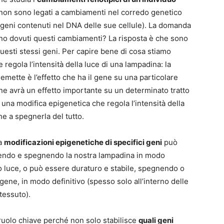
e non sono legati a cambiamenti nel corredo genetico
i geni contenuti nel DNA delle sue cellule). La domanda
no dovuti questi cambiamenti? La risposta è che sono
questi stessi geni. Per capire bene di cosa stiamo
regola l’intensità della luce di una lampadina: la
emette è l’effetto che ha il gene su una particolare
 gene avrà un effetto importante su un determinato tratto
è una modifica epigenetica che regola l’intensità della
e a spegnerla del tutto.
 a
modificazioni epigenetiche di specifici geni
può
endo e spegnendo la nostra lampadina in modo
no luce, o può essere duraturo e stabile, spegnendo o
gene, in modo definitivo (spesso solo all’interno delle
tessuto).
 ruolo chiave perché non solo stabilisce
quali geni