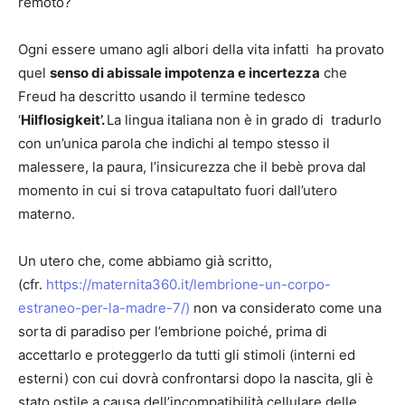
remoto?
Ogni essere umano agli albori della vita infatti ha provato
quel
senso di abissale impotenza e incertezza
che
Freud ha descritto usando il termine tedesco
‘
Hilflosigkeit’.
La lingua italiana non è in grado di tradurlo
con un’unica parola che indichi al tempo stesso il
malessere, la paura, l’insicurezza che il bebè prova dal
momento in cui si trova catapultato fuori dall’utero
materno.
Un utero che, come abbiamo già scritto,
(cfr.
https://maternita360.it/lembrione-un-corpo-
estraneo-per-la-madre-7/)
non va considerato come una
sorta di paradiso per l’embrione poiché, prima di
accettarlo e proteggerlo da tutti gli stimoli (interni ed
esterni) con cui dovrà confrontarsi dopo la nascita, gli è
stato ostile a causa dell’incompatibilità cellulare delle