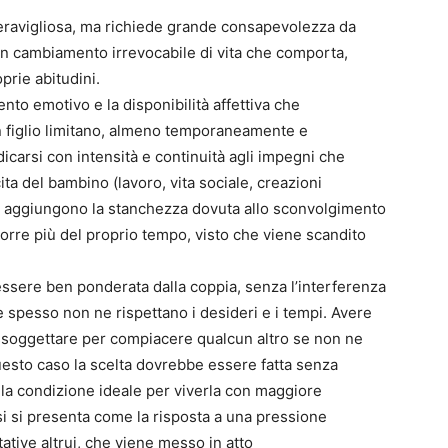
ravigliosa, ma richiede grande consapevolezza da
i un cambiamento irrevocabile di vita che comporta,
prie abitudini.
nto emotivo e la disponibilità affettiva che
un figlio limitano, almeno temporaneamente e
edicarsi con intensità e continuità agli impegni che
ta del bambino (lavoro, vita sociale, creazioni
o si aggiungono la stanchezza dovuta allo sconvolgimento
porre più del proprio tempo, visto che viene scandito
essere ben ponderata dalla coppia, senza l’interferenza
he spesso non ne rispettano i desideri e i tempi. Avere
 assoggettare per compiacere qualcun altro se non ne
esto caso la scelta dovrebbe essere fatta senza
lla condizione ideale per viverla con maggiore
casi si presenta come la risposta a una pressione
tive altrui, che viene messo in atto