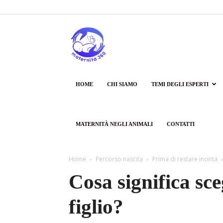
Maternità360
HOME
CHI SIAMO
TEMI DEGLI ESPERTI
MATERNITÀ NEGLI ANIMALI
CONTATTI
Home
Percorso nascita
Prima di restare incinta
Cosa significa sce
figlio?