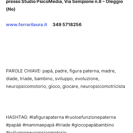
presso Studio PsicoMedia, Via Sempione n.8 – Oleggio
(No)
www.ferrarilaura.it
349 5718256
PAROLE CHIAVE: papà, padre, figura paterna, madre,
diade, triade, bambino, sviluppo, evoluzione,
neuropsicomotorio, gioco, giocare, neuropsicomotricista
HASHTAG: #lafigurapaterna #ruoloefunzionepaterna
#papàè #mammaepapà #triade #giocopapàbambino
#svilupponeuropsicomotorio